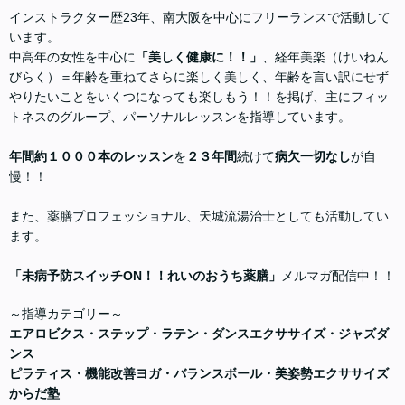
インストラクター歴23年、南大阪を中心にフリーランスで活動して
います。
中高年の女性を中心に
「美しく健康に！！」
、経年美楽（けいねん
びらく）＝年齢を重ねてさらに楽しく美しく、年齢を言い訳にせず
やりたいことをいくつになっても楽しもう！！を掲げ、主にフィッ
トネスのグループ、パーソナルレッスンを指導しています。
年間約１０００本のレッスン
を
２３年間
続けて
病欠一切なし
が自
慢！！
また、薬膳プロフェッショナル、天城流湯治士としても活動してい
ます。
「未病予防スイッチON！！れいのおうち薬膳」
メルマガ配信中！！
～指導カテゴリー～
エアロビクス・ステップ・ラテン・ダンスエクササイズ・ジャズダ
ンス
ピラティス・機能改善ヨガ・バランスボール・美姿勢エクササイズ
からだ塾