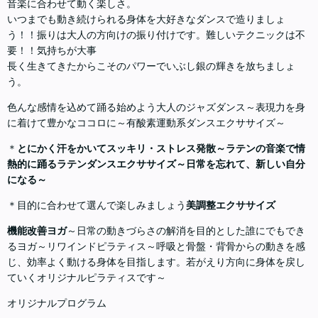
音楽に合わせて動く楽しさ。
いつまでも動き続けられる身体を大好きなダンスで造りましょ
う！！振りは大人の方向けの振り付けです。難しいテクニックは不
要！！気持ちが大事
長く生きてきたからこそのパワーでいぶし銀の輝きを放ちましょ
う。
色んな感情を込めて踊る始めよう大人のジャズダンス～表現力を身
に着けて豊かなココロに～有酸素運動系ダンスエクササイズ～
＊
とにかく汗をかいてスッキリ・ストレス発散～ラテンの音楽で情
熱的に踊るラテンダンスエクササイズ～日常を忘れて、新しい自分
になる～
＊目的に合わせて選んで楽しみましょう
美調整エクササイズ
機能改善ヨガ
～日常の動きづらさの解消を目的とした誰にでもでき
るヨガ～リワインドピラティス～呼吸と骨盤・背骨からの動きを感
じ、効率よく動ける身体を目指します。若がえり方向に身体を戻し
ていくオリジナルピラティスです～
オリジナルプログラム