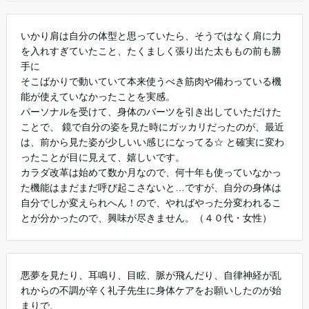
いかり肩は自分の体型と思っていたら、そうではなく肩に力
を入れすぎていたこと、たくましく張り出た太ももの前も勝
手に
そこばかりで動いていて本来使うべき筋肉や備わっている機
能が使えていなかったことを実感。
パーソナルを受けて、身体のパーツを引き出していただけた
ことで、 鏡で自分の姿を見た時にガッカリだったのが、最近
は、前から見た姿が少しいい感じになってる☆ と確実に変わ
ったことが目に見えて、嬉しいです。
カラダ改革は始めて数か月なので、何十年も使っていなかっ
た機能はまだまだ呼び起こさないと…ですが、自分の身体は
自分でしか変えられへん！ので、やればやった分変われるこ
とが分かったので、興味が尽きません。（４０代・女性）
悪夢を見たり、耳鳴り、目眩、脈が飛んだり、自律神経が乱
れからの不調が辛く礼子先生に身体ケアをお願いしたのが始
まりで、