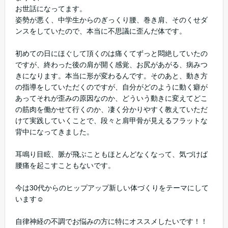
お世話になってます。
姿勢が悪く、中学生からのぎっくり腰、巻き肩、そのくせダ
ンスをしていたので、本当に不思議に歪んだ体です。
初めての日にほぐして頂くのは痛くてずっと悶絶していたの
ですが、終わった後の肩が開く感覚、お尻があがる、病みつ
きになります。本当に形が変わるんです。そのあと、動き方
の指導をしていただくのですが、自分がどのように動く癖が
あってそれが歪みの原因なのか、どういう動きに変えてどこ
の筋肉を働かせて行くのか、凄く分かりやすく教えていただ
けて実践していくことで、段々と肩甲骨が見えるフラットな
背中になってきました。
耳鳴り目眩、脈が飛ぶこともほとんどなくなって、気づけば
腰痛を起こすこともないです。
今は30代からのヒップアップ新しい体づくりをテーマにして
います☺️
自律神経の不調でお悩みの方に特にオススメしたいです！！